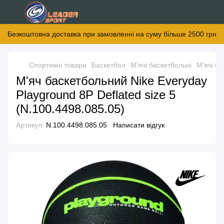
Безкоштовна доставка при замовленні на суму більше 2500 грн
Спортивні товари
Баскетбол
М'ячі баскетбольні
М'ячі ба
М'яч баскетбольний Nike Everyday
Playground 8P Deflated size 5
(N.100.4498.085.05)
Артикул:
N.100.4498.085.05
Написати відгук