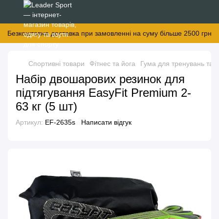
Безкоштовна доставка при замовленні на суму більше 2500 грн
Спортивні товари
Фітнес та йога
Гума для тренувань та п
Набір двошарових резинок для
підтягування EasyFit Premium 2-
63 кг (5 шт)
Артикул:
EF-2635s
Написати відгук