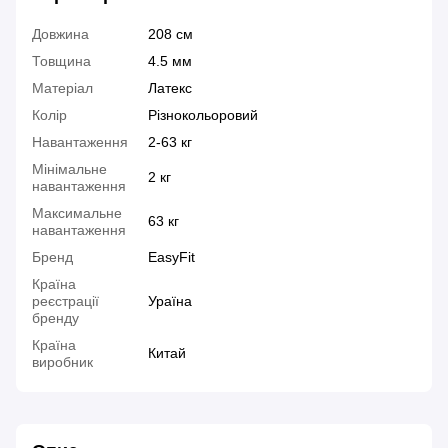
Довжина
208 см
Товщина
4.5 мм
Матеріал
Латекс
Колір
Різнокольоровий
Навантаження
2-63 кг
Мінімальне
2 кг
навантаження
Максимальне
63 кг
навантаження
Бренд
EasyFit
Країна
реєстрації
Ураїна
бренду
Країна
Китай
виробник