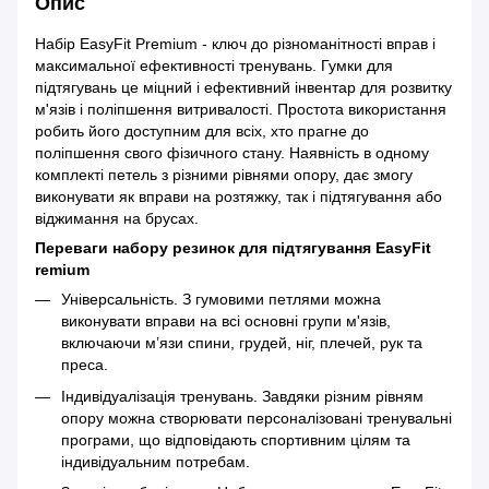
Опис
Набір EasyFit Premium - ключ до різноманітності вправ і
максимальної ефективності тренувань. Гумки для
підтягувань це міцний і ефективний інвентар для розвитку
м'язів і поліпшення витривалості. Простота використання
робить його доступним для всіх, хто прагне до
поліпшення свого фізичного стану. Наявність в одному
комплекті петель з різними рівнями опору, дає змогу
виконувати як вправи на розтяжку, так і підтягування або
віджимання на брусах.
Переваги набору резинок для підтягування EasyFit
remium
Універсальність. З гумовими петлями можна
виконувати вправи на всі основні групи м'язів,
включаючи м’язи спини, грудей, ніг, плечей, рук та
преса.
Індивідуалізація тренувань. Завдяки різним рівням
опору можна створювати персоналізовані тренувальні
програми, що відповідають спортивним цілям та
індивідуальним потребам.