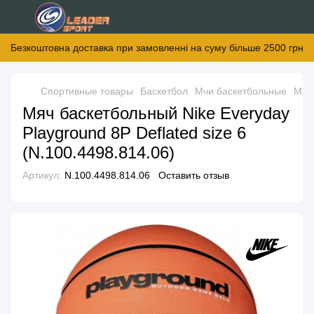
Безкоштовна доставка при замовленні на суму більше 2500 грн
Спортивные товары
Баскетбол
Мчи баскетбольные
Мчи
Мяч баскетбольный Nike Everyday
Playground 8P Deflated size 6
(N.100.4498.814.06)
Артикул:
N.100.4498.814.06
Оставить отзыв