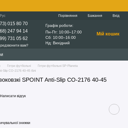
Порівняння
Рус
Бажання
Вхід
73) 015 80 70
Графік роботи:
68) 247 94 14
Пн-Пт: 10:00–17:00
Мій кошик
Сб: 10:00–16:00
99) 731 05 62
Нд: Вихідний
редзвонити вам?
ри
л
Гетри футбольні
Гетри футбольні SP-Planeta
-Slip CO-2176 40-45 білі
воковзкі SPOINT Anti-Slip CO-2176 40-45
Написати відгук
ичувальної знижки