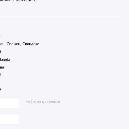
5
лен, Силікон, Спандекс
й
laneta
їна
й
р
Увійти за допомогою