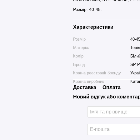
Розмір: 40-45.
Характеристики
Розмір
40-4
Матеріал
Тері
Колір
Біли
Бренд
SP-P
Країна реєстрації бренду
Укра
Країна виробник
Кита
Доставка
Оплата
Новий відгук або комента