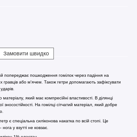
Замовити швидко
ий попереджає пошкодження гомілок через падіння на
ших гравців або м'ячем. Також гетри допомагають зафіксувати
 ударів.
о матеріалу, який має компресійні властивості. В ділянці
ї зносостійкості. На гомілці сітчатий матеріал, який добре
о.
тр є спеціальна силіконова накатка по всій стопі. Це
- нога у взутті не ковзає.
илікон 1% еластан.