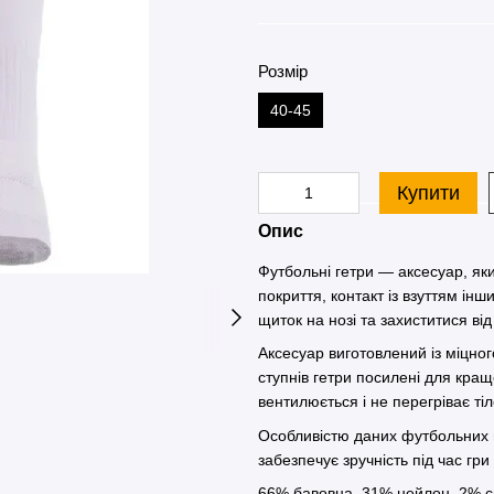
Розмір
40-45
Купити
Опис
Футбольні гетри — аксесуар, як
покриття, контакт із взуттям ін
щиток на нозі та захиститися від
Аксесуар виготовлений із міцног
ступнів гетри посилені для кращо
вентилюється і не перегріває тіл
Особливістю даних футбольних ге
забезпечує зручність під час гри 
66% бавовна, 31% нейлон, 2% с