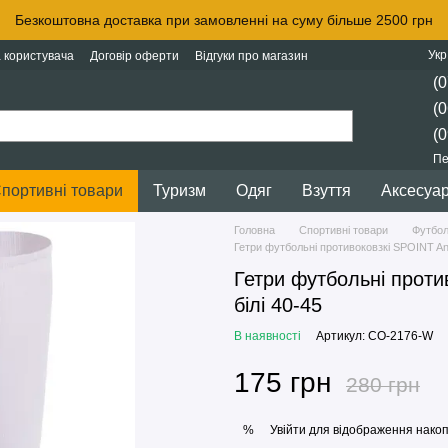
Безкоштовна доставка при замовленні на суму більше 2500 грн
Укр
 користувача
Договір оферти
Відгуки про магазин
(0
(0
(0
Пе
портивні товари
Туризм
Одяг
Взуття
Аксесуа
Головна
Спортивні товари
Футбо
Гетри футбольні противоковзкі SPOINT Anti
Гетри футбольні проти
білі 40-45
В наявності
Артикул: CO-2176-W
175 грн
280 грн
Увійти
для відображення накоп
%