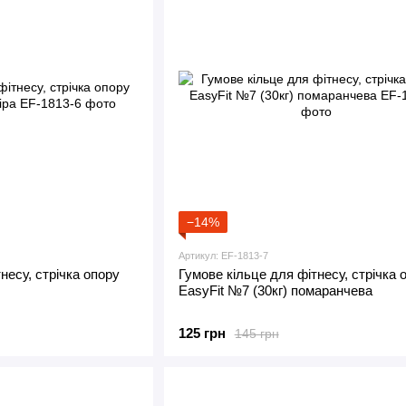
−14%
Артикул: EF-1813-7
несу, стрічка опору
Гумове кільце для фітнесу, стрічка 
EasyFit №7 (30кг) помаранчева
125 грн
145 грн