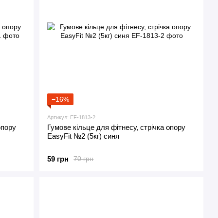
−16%
Артикул: EF-1813-2
опору
Гумове кільце для фітнесу, стрічка опору
EasyFit №2 (5кг) синя
59 грн
70 грн