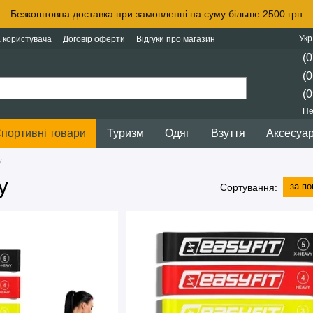
Безкоштовна доставка при замовленні на суму більше 2500 грн
Укр
 користувача
Договір оферти
Відгуки про магазин
(0
(0
(0
Пе
портивні товари
Туризм
Одяг
Взуття
Аксесуа
у
у
за п
Сортування: