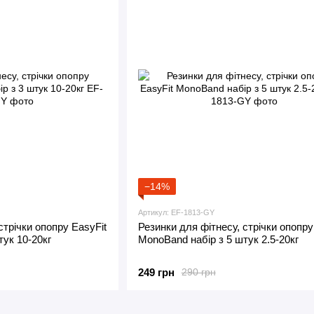
−14%
Артикул: EF-1813-GY
стрічки опопру EasyFit
Резинки для фітнесу, стрічки опопру
тук 10-20кг
MonoBand набір з 5 штук 2.5-20кг
249 грн
290 грн