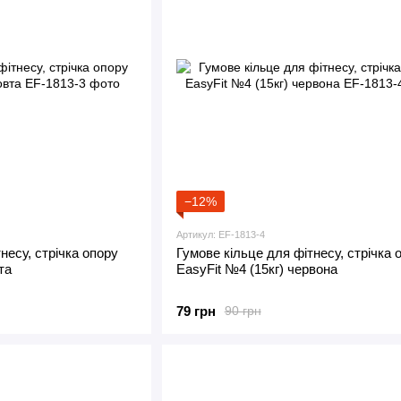
−12%
Артикул: EF-1813-4
несу, стрічка опору
Гумове кільце для фітнесу, стрічка 
та
EasyFit №4 (15кг) червона
79 грн
90 грн