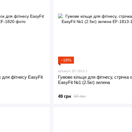
−18%
Артикул: EF-1813-1
к для фітнесу EasyFit
Гумове кільце для фітнесу, стрічка 
EasyFit №1 (2.5кг) зелена
49 грн
60 грн