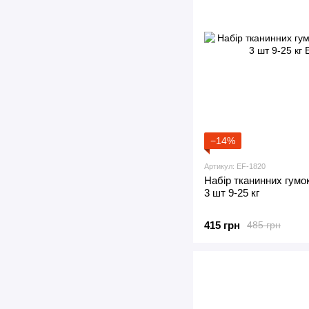
−14%
Артикул: EF-1820
Набір тканинних гумо
3 шт 9-25 кг
415 грн
485 грн