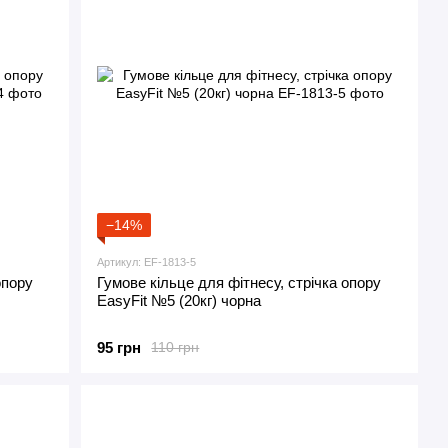
−14%
Артикул: EF-1813-5
опору
Гумове кільце для фітнесу, стрічка опору
EasyFit №5 (20кг) чорна
95 грн
110 грн