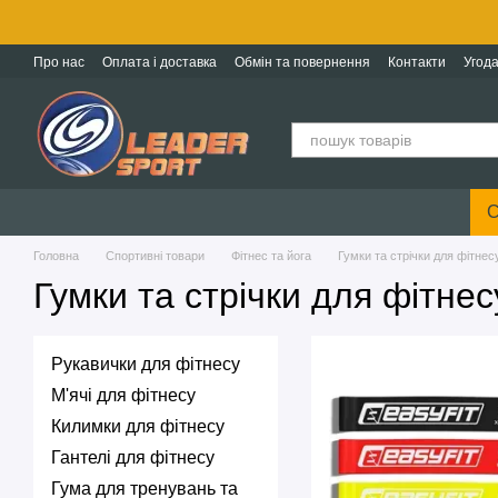
Перейти до основного контенту
Про нас
Оплата і доставка
Обмін та повернення
Контакти
Угода
С
Головна
Спортивні товари
Фітнес та йога
Гумки та стрічки для фітнес
Гумки та стрічки для фітнес
Рукавички для фітнесу
М'ячі для фітнесу
Килимки для фітнесу
Гантелі для фітнесу
Гума для тренувань та