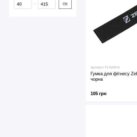
Від Ціна, грн
До Ціна, грн
ОК
Артикул: FI-6220-6
Гумка для фітнесу Z
чорна
105 грн