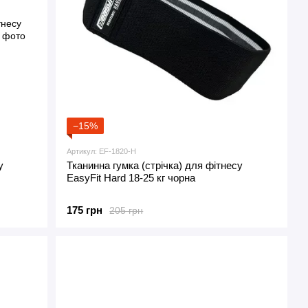
−15%
Артикул: EF-1820-H
у
Тканинна гумка (стрічка) для фітнесу
EasyFit Hard 18-25 кг чорна
175 грн
205 грн