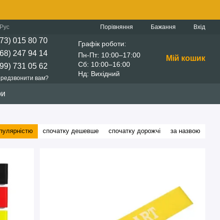
Порівняння
Рус
Бажання
Вхід
73) 015 80 70
Графік роботи:
68) 247 94 14
Пн-Пт: 10:00–17:00
Мій кошик
Сб: 10:00–16:00
99) 731 05 62
Нд: Вихідний
редзвонити вам?
ри
опулярністю
спочатку дешевше
спочатку дорожчі
за назвою