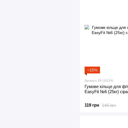
−15%
Артикул: EF-1813-6
Гумове кільце для фіт
EasyFit №6 (25кг) сіра
119 грн
140 грн