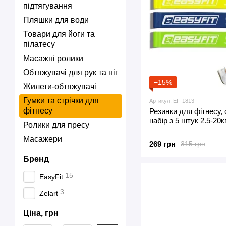
підтягування
Пляшки для води
Товари для йоги та
пілатесу
Масажні ролики
Обтяжувачі для рук та ніг
−15%
Жилети-обтяжувачі
Гумки та стрічки для
Артикул: EF-1813
фітнесу
Резинки для фітнесу, 
набір з 5 штук 2.5-20к
Ролики для пресу
Масажери
269 грн
315 грн
Бренд
15
EasyFit
3
Zelart
Ціна, грн