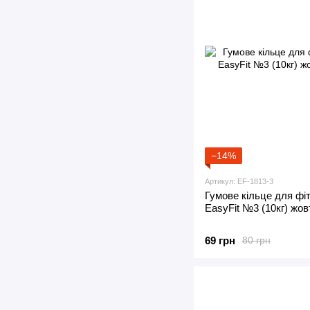
−14%
Артикул: EF-1813-3
Гумове кільце для фіт
EasyFit №3 (10кг) жов
69 грн
80 грн