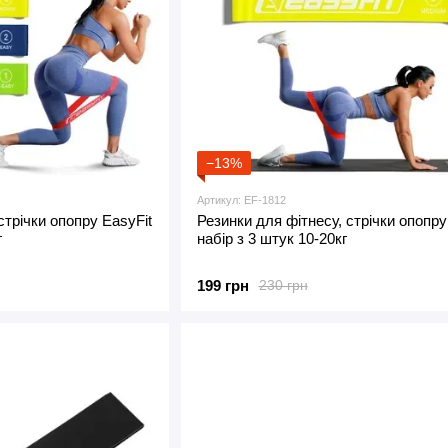
−13%
Артикул: EF-1812
стрічки опопру EasyFit
Резинки для фітнесу, стрічки опопру
г
набір з 3 штук 10-20кг
199 грн
230 грн