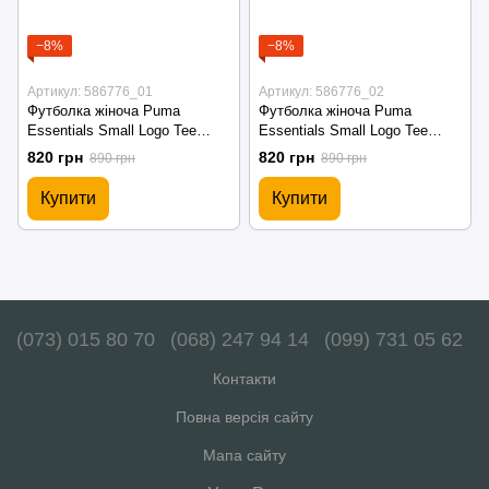
−8%
−8%
Артикул: 586776_01
Артикул: 586776_02
Футболка жіноча Puma
Футболка жіноча Puma
Essentials Small Logo Tee
Essentials Small Logo Tee
586776 01 black
586776 02 white
820 грн
820 грн
890 грн
890 грн
Купити
Купити
(073) 015 80 70
(068) 247 94 14
(099) 731 05 62
Контакти
Повна версія сайту
Мапа сайту