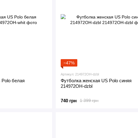
−47%
Артикул: 214972OH-dzbl
 Polo белая
Футболка женская US Polo синяя
214972OH-dzbl
740 грн
1 399 грн