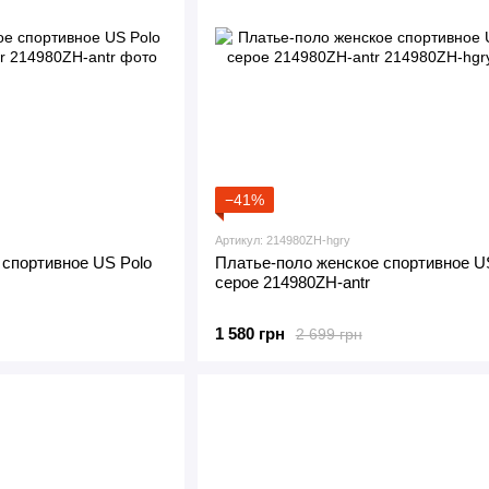
−41%
Артикул: 214980ZH-hgry
 спортивное US Polo
Платье-поло женское спортивное U
серое 214980ZH-antr
1 580 грн
2 699 грн