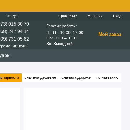
Сравнение
Укр
Рус
Желания
Вход
073) 015 80 70
График работы:
068) 247 94 14
Пн-Пт: 10:00–17:00
Мой заказ
Сб: 10:00–16:00
099) 731 05 62
Вс: Выходной
ерезвонить вам?
суары
пулярности
сначала дешевле
сначала дороже
по названию