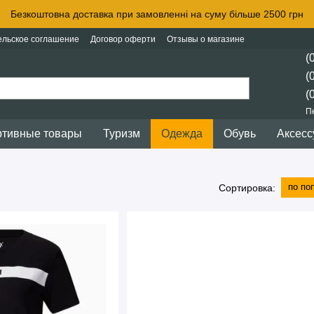
Безкоштовна доставка при замовленні на суму більше 2500 грн
ельское соглашение
Договор оферти
Отзывы о магазине
(
(
(
П
тивные товары
Туризм
Одежда
Обувь
Аксес
по по
Сортировка: