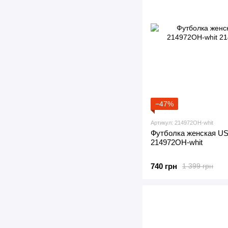
−47%
Артикул: 214972OH-whit
Футболка женская US
214972OH-whit
740 грн
1 399 грн