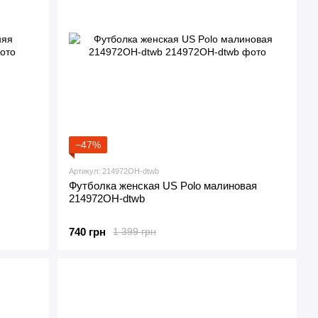
−47%
Артикул: 214972OH-dtwb
Футболка женская US Polo малиновая
214972OH-dtwb
740 грн
1 399 грн