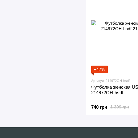
−47%
Артикул: 214972OH-hsdf
Футболка женская US
214972OH-hsdf
740 грн
1 399 грн