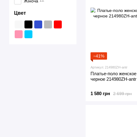
12
Жіноча
Цвет
−41%
Артикул: 214980ZH-antr
Платье-поло женское
черное 214980ZH-antr
1 580 грн
2 699 грн