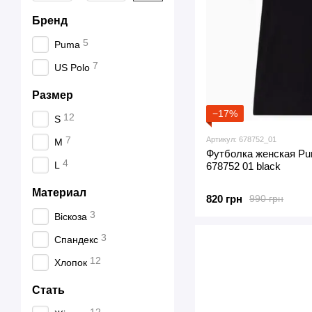
Бренд
5
Puma
7
US Polo
Размер
−17%
12
S
7
Артикул: 678752_01
M
Футболка женская Pum
4
L
678752 01 black
Материал
820 грн
990 грн
3
Віскоза
3
Спандекс
12
Хлопок
Стать