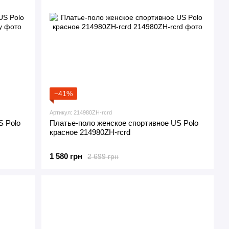
−41%
Артикул: 214980ZH-rcrd
S Polo
Платье-поло женское спортивное US Polo
красное 214980ZH-rcrd
1 580 грн
2 699 грн