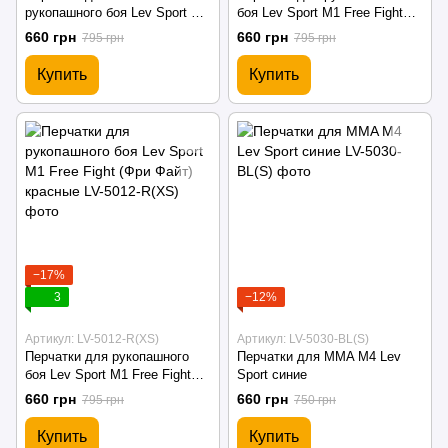
рукопашного боя Lev Sport M1
боя Lev Sport M1 Free Fight
черные
(Фри Файт) синие
660 грн
660 грн
795 грн
795 грн
Купить
Купить
−17%
3
−12%
Артикул: LV-5012-R(XS)
Артикул: LV-5030-BL(S)
Перчатки для рукопашного
Перчатки для MMA М4 Lev
боя Lev Sport M1 Free Fight
Sport синие
(Фри Файт) красные
660 грн
660 грн
795 грн
750 грн
Купить
Купить