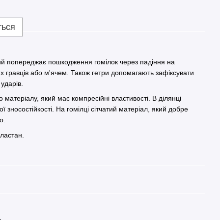
ться
ий попереджає пошкодження гомілок через падіння на
ших гравців або м'ячем. Також гетри допомагають зафіксувати
 ударів.
о матеріалу, який має компресійні властивості. В ділянці
ї зносостійкості. На гомілці сітчатий матеріал, який добре
о.
ластан.