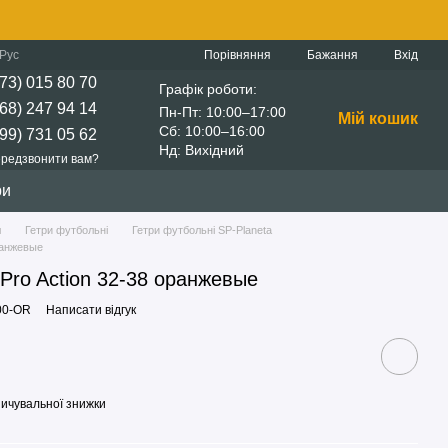
Порівняння
Рус
Бажання
Вхід
73) 015 80 70
Графік роботи:
68) 247 94 14
Пн-Пт: 10:00–17:00
Мій кошик
Сб: 10:00–16:00
99) 731 05 62
Нд: Вихідний
редзвонити вам?
ри
л
Гетри футбольні
Гетри футбольні SP-Planeta
оранжевые
 Pro Action 32-38 оранжевые
00-OR
Написати відгук
ичувальної знижки