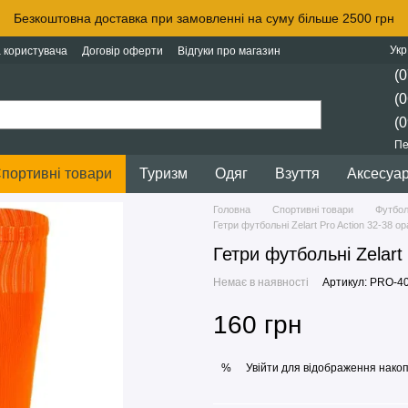
Безкоштовна доставка при замовленні на суму більше 2500 грн
Укр
 користувача
Договір оферти
Відгуки про магазин
(0
(0
(0
Пе
портивні товари
Туризм
Одяг
Взуття
Аксесуа
Головна
Спортивні товари
Футбо
Гетри футбольні Zelart Pro Action 32-38 
Гетри футбольні Zelart
Немає в наявності
Артикул: PRO-4
160 грн
Увійти
для відображення накоп
%