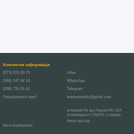
Контактна інформація
(073) 015 80 70
Viber
(068) 247 94 14
WhatsApp
(099) 731 05 62
Telegram
leadersportkr@gmail.com
Передзвонити вам?
м.Кривий Ріг, вул.Героїв АТО 30А,
в приміщенні СІЛЬПО, 2 поверх
Мапа проїзду
Ми в соцмережах