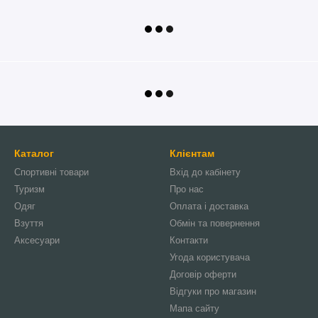
Каталог
Клієнтам
Спортивні товари
Вхід до кабінету
Туризм
Про нас
Одяг
Оплата і доставка
Взуття
Обмін та повернення
Аксесуари
Контакти
Угода користувача
Договір оферти
Відгуки про магазин
Мапа сайту