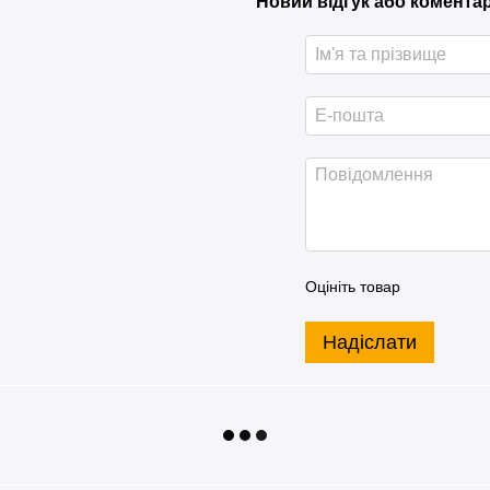
Новий відгук або комента
Оцініть товар
Надіслати