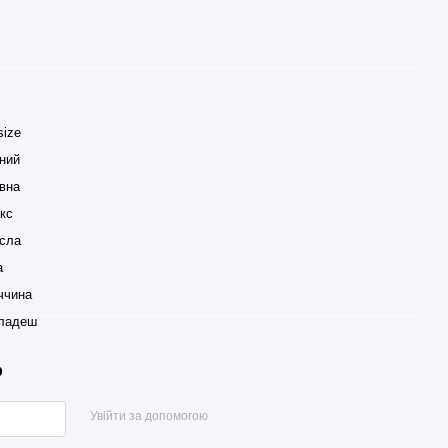
size
ний
вна
екс
сла
a
ччина
ладеш
р
Увійти за допомогою