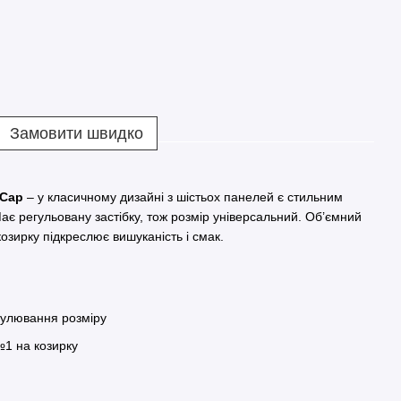
Замовити швидко
 Cap
– у класичному дизайні з шістьох панелей є стильним
є регульовану застібку, тож розмір універсальний. Об’ємний
зирку підкреслює вишуканість і смак.
гулювання розміру
1 на козирку