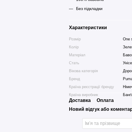
Без підкладки
Характеристики
Розмір
One 
Колір
Зеле
Матеріал
Баво
Стать
Уніс
Вікова категорія
Доро
Бренд
Pum
Країна реєстрації бренду
Німе
Країна виробник
Банґ
Доставка
Оплата
Новий відгук або комента