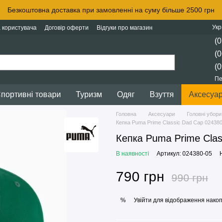
Безкоштовна доставка при замовленні на суму більше 2500 грн
Укр
 користувача
Договір оферти
Відгуки про магазин
(0
(0
(0
Пе
портивні товари
Туризм
Одяг
Взуття
Аксесуа
Головна
Аксесуари
Головні убори
Кепка Puma Prime Classic Dad Cap 02438
Кепка Puma Prime Clas
В наявності
Артикул: 024380-05
790 грн
990 грн
Увійти
для відображення накоп
%