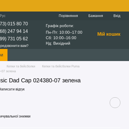
Порівняння
Рус
Бажання
Вхід
73) 015 80 70
Графік роботи:
68) 247 94 14
Пн-Пт: 10:00–17:00
Мій кошик
Сб: 10:00–16:00
99) 731 05 62
Нд: Вихідний
редзвонити вам?
ри
Кепки та бейсболки
Кепки та бейсболки Puma
0-07 зелена
sic Dad Cap 024380-07 зелена
Написати відгук
ичувальної знижки