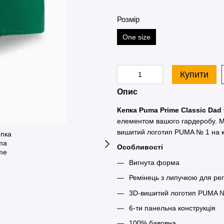
Розмір
One size
Купити
Опис
Кепка Puma Prime Classic Dad
елементом вашого гардеробу. Ма
вишитий логотип PUMA № 1 на ко
Особливості
Вигнута форма
Ремінець з липучкою для ре
3D-вишитий логотип PUMA №
6-ти панельна конструкція
100% бавовна