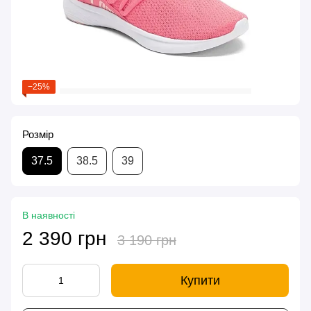
−25%
Розмір
37.5
38.5
39
В наявності
2 390 грн
3 190 грн
Купити