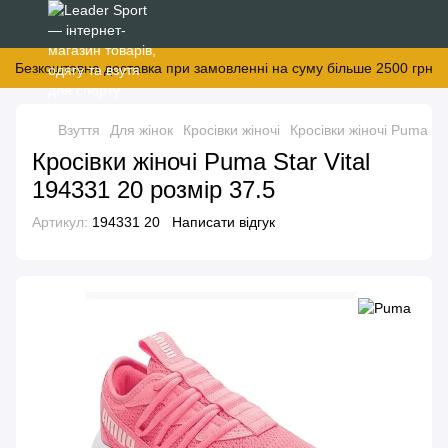
Безкоштовна доставка при замовленні на суму більше 2500 грн
Взуття
Для жінок
Кросівки жіночі
Кросівки жіночі Puma
К
Кросівки жіночі Puma Star Vital
194331 20 розмір 37.5
Артикул:
194331 20
Написати відгук