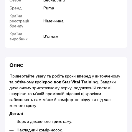
Сезон
Весна, Літо
Бренд
Puma
Країна
реєстрації
Німеччина
бренду
Країна
В'єтнам
виробник
Опис
Привертайте увагу та робіть кроки вперед у витонченому
та обтічному крої
кросівок Star Vital Training
. Завдяки
дихаючому трикотажному верху, подовженій системі
шнурівки та м’якій проміжній підошві ці кросівки
забезпечать вам м’яке й комфортне відчуття під час
кожного кроку.
Деталі
Верх з дихаючого трикотажу.
Накладний комір-носок.