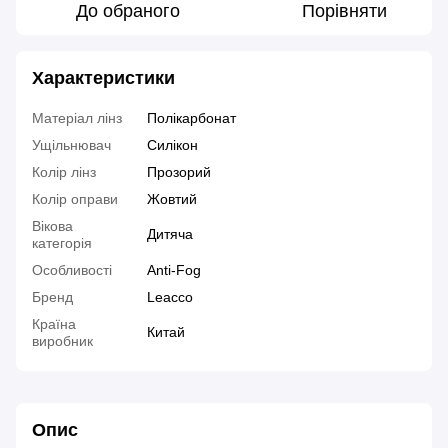
До обраного
Порівняти
Характеристики
Матеріал лінз
Полікарбонат
Ущільнювач
Силікон
Колір лінз
Прозорий
Колір оправи
Жовтий
Вікова
Дитяча
категорія
Особливості
Anti-Fog
Бренд
Leacco
Країна
Китай
виробник
Опис