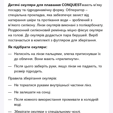
Дитячі окуляри для плавання CONQUEST
мають м'яку
посадку та гідродинамічну форму. Обтюратор –
спеціальна прокладка, яка забезпечує захист від
натирання шкіри та протікання води – зроблений з
м'якого силікону. Лінзи окулярів виконані з полікарбонату.
Роздвоєнний силіконовий ремінець міцно фіксує окуляри
на голові. До окулярів додається пара берушей. Виріб
постачається в комплекті з футляром для зберігання.
Як підібрати окуляри:
Натисніть на лінзи пальцями, злегка притиснувши їх
до обличчя. Вони мають «прилипнути».
Після цього заберіть руки, якщо лінзи не падають, то
розмір підходить.
Правила зберігання окулярів:
Не торкатися руками внутрішньої частини лінз.
Не залишати на сонці.
Після кожного використання промивати в холодній
воді.
Зберігати окуляри у спеціальному чохлі.