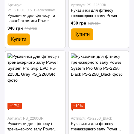
Артикул:
Артикул: PS_2260BK
PS_2100E_XS_Black/Yellow
Рукавички для фітнесу і
Рукавички для фітнесу та
тренажерного залу Power
важкої атлетики Power
System Pro Grip EVO PS-
430 грн
520 грн
System Basic EVO PS-2100
2250E Black
340 грн
442 грн
Black Yellow
Купити
Купити
−17%
−19%
Артикул: PS_2260GR
Артикул: PS-2250_Black
Рукавички для фітнесу і
Рукавички для фітнесу і
тренажерного залу Power
тренажерного залу Power