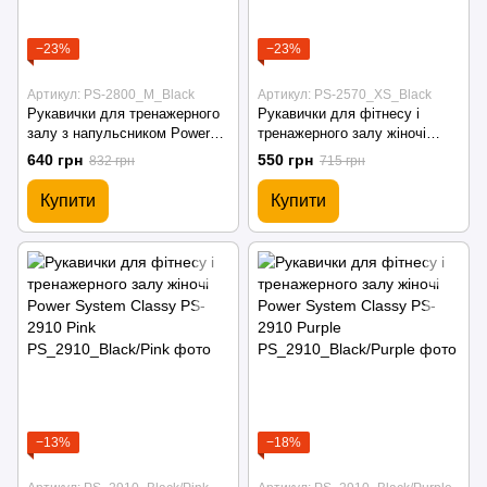
−23%
−23%
Артикул: PS-2800_M_Black
Артикул: PS-2570_XS_Black
Рукавички для тренажерного
Рукавички для фітнесу і
залу з напульсником Power
тренажерного залу жіночі
System Power Grip PS-2800
Power System Woman’s Power
640 грн
550 грн
832 грн
715 грн
Black
PS-2570 Black
Купити
Купити
−13%
−18%