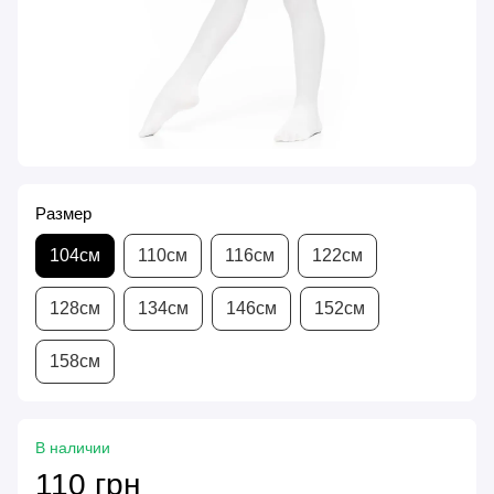
Размер
104см
110см
116см
122см
128см
134см
146см
152см
158см
В наличии
110 грн