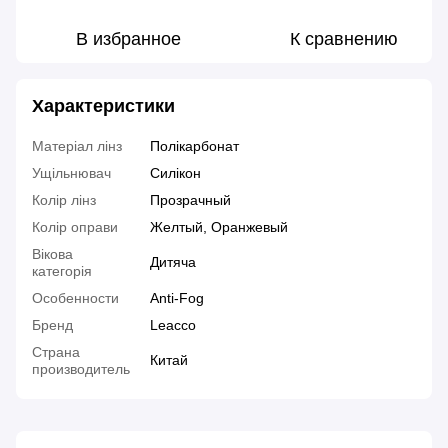
В избранное
К сравнению
Характеристики
Матеріал лінз
Полікарбонат
Ущільнювач
Силікон
Колір лінз
Прозрачный
Колір оправи
Желтый, Оранжевый
Вікова
Дитяча
категорія
Особенности
Anti-Fog
Бренд
Leacco
Страна
Китай
производитель