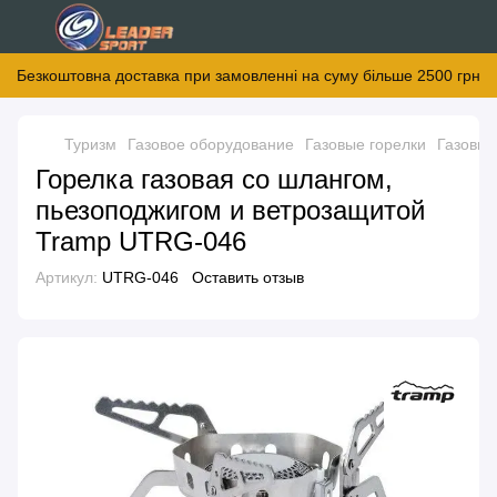
Безкоштовна доставка при замовленні на суму більше 2500 грн
Туризм
Газовое оборудование
Газовые горелки
Газовые
Горелка газовая со шлангом,
пьезоподжигом и ветрозащитой
Tramp UTRG-046
Артикул:
UTRG-046
Оставить отзыв