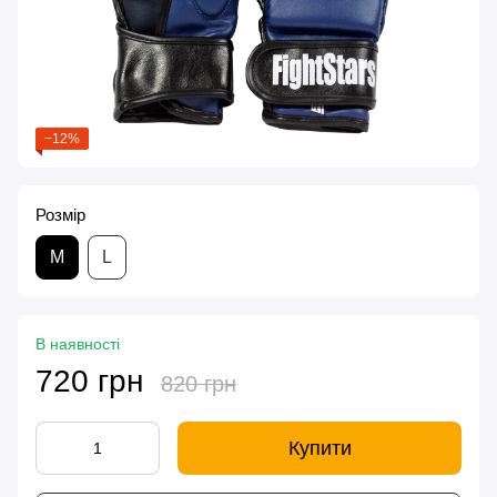
−12%
Розмір
M
L
В наявності
720 грн
820 грн
Купити