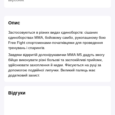
виробник
Опис
Застосовуються в різних видах єдиноборств: сішаних
єдиноборствах ММА, бойовому самбо, рукопашному бою
Free Fight спортсменами-початківцями для проведення
тренувань і спарингів.
Завдяки відкритій долонірукавички ММА М5 дадуть змогу
бійцю виконувати різні больові та заспокійливі прийоми,
здійснювати захоплення й кидки. Фіксуються на руці за
допомогою подвійної липучки. Великий палець має
додатковий захист.
Відгуки