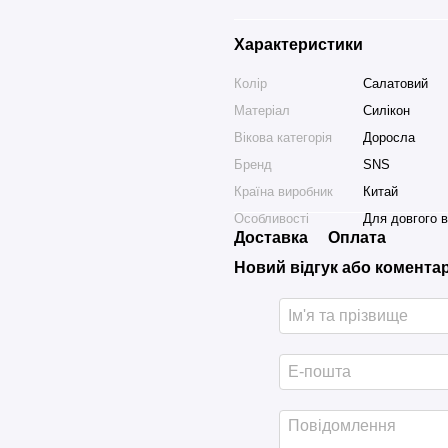
Характеристики
Колір
Салатовий
Матеріал
Силікон
Вікова категорія
Доросла
Бренд
SNS
Країна виробник
Китай
Особливості
Для довгого 
Доставка
Оплата
Новий відгук або комента