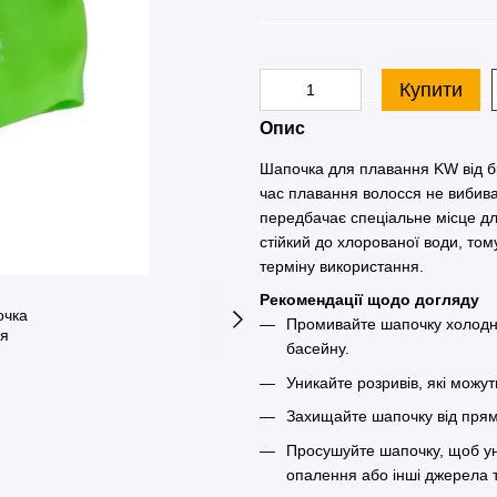
Купити
Опис
Шапочка для плавання KW від бр
час плавання волосся не вибива
передбачає спеціальне місце дл
стійкий до хлорованої води, том
терміну використання.
Рекомендації щодо догляду
Промивайте шапочку холодно
басейну.
Уникайте розривів, які можут
Захищайте шапочку від прям
Просушуйте шапочку, щоб уни
опалення або інші джерела 