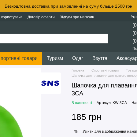
Безкоштовна доставка при замовленні на суму більше 2500 грн
Укр
 користувача
Договір оферти
Відгуки про магазин
(0
(0
(0
Пе
портивні товари
Туризм
Одяг
Взуття
Аксесуа
Головна
Спортивні товари
Товари
Шапочка для плавання для довгого волос
Шапочка для плавання
3СА
В наявності
Артикул: KW-3СА
Нап
185 грн
Увійти
для відображення накоп
%