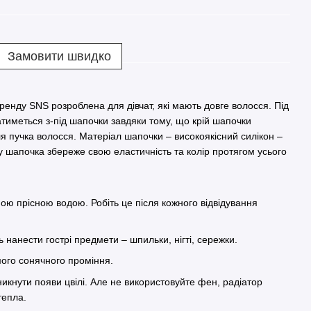
Замовити швидко
енду SNS розроблена для дівчат, які мають довге волосся. Під
тиметься з-під шапочки завдяки тому, що крій шапочки
я пучка волосся. Матеріал шапочки – високоякісний силікон –
у шапочка збереже свою еластичність та колір протягом усього
ю прісною водою. Робіть це після кожного відвідування
ь нанести гострі предмети – шпильки, нігті, сережки.
ого сонячного проміння.
кнути появи цвілі. Але не використовуйте фен, радіатор
тепла.