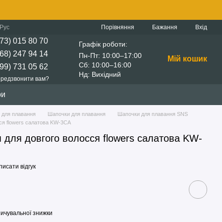
Порівняння
Рус
Бажання
Вхід
73) 015 80 70
Графік роботи:
68) 247 94 14
Пн-Пт: 10:00–17:00
Мій кошик
Сб: 10:00–16:00
99) 731 05 62
Нд: Вихідний
редзвонити вам?
ри
 для плавання
Шапочки для плавання
Шапочки для плавання SNS
ся flowers салатова KW-3СА
 для довгого волосся flowers салатова KW-
исати відгук
ичувальної знижки