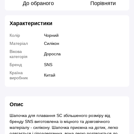
До обраного
Порівняти
Характеристики
Колір
Чорний
Матеріал
Силікон
Вікова
Доросла
категорія
Бренд
SNS
Країна
Китай
виробник
Опис
Шапочка для плавання SC збільшеного розміру від
бренду SNS виготовлена із міцного та довговічного
матеріалу - силікону. Шапочка приємна на дотик, легко
одягається і гіпоалергенна, вона легко розтягується до