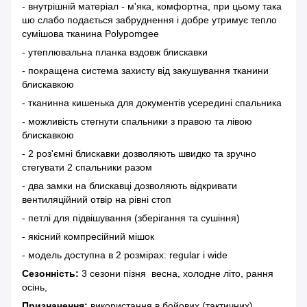
- внутрішній матеріал - м'яка, комфортна, при цьому така
шо слабо подається забруднення і добре утримує тепло
сумішова тканина Polypomgee
- утеплювальна планка вздовж блискавки
- покращена система захисту від закушування тканини
блискавкою
- тканинна кишенька для документів усередині спальника
- можливість стегнути спальники з правою та лівою
блискавкою
- 2 роз'ємні блискавки дозволяють швидко та зручно
стегувати 2 спальники разом
- два замки на блискавці дозволяють відкривати
вентиляційний отвір на рівні стоп
- петлі для підвішування (зберігання та сушіння)
- якісний компресійний мішок
- модель доступна в 2 розмірах: regular і wide
Сезонність:
3 сезони пізня весна, холодне літо, рання
осінь,
Призначення:
використання в бойових (тактичних)