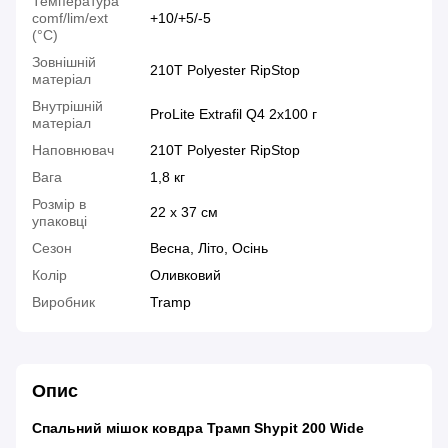
Температура
comf/lim/ext
+10/+5/-5
(°С)
Зовнішній
210Т Polyester RipStop
матеріал
Внутрішній
ProLite Extrafil Q4 2x100 г
матеріал
Наповнювач
210Т Polyester RipStop
Вага
1,8 кг
Розмір в
22 x 37 см
упаковці
Сезон
Весна, Літо, Осінь
Колір
Оливковий
Виробник
Tramp
Опис
Спальний мішок ковдр
а Трамп
Shypit 200 Wide