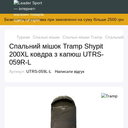
Безкоштовна доставка при замовленні на суму більше 2500 грн
Туризм
Спальні мішки
Спальні мішки Tramp
Спальний м
Спальний мішок Tramp Shypit
200XL ковдра з капюш UTRS-
059R-L
Артикул:
UTRS-059L-L
Написати відгук