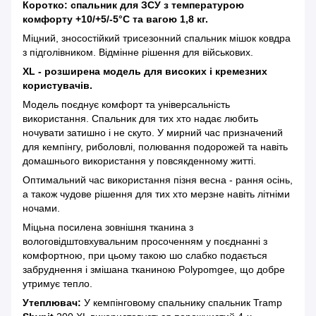
Коротко: спальник для ЗСУ з температурою
комфорту
+10
/+5
/
-5
°С та вагою 1,
8
кг.
Міцний, зносостійкий трисезонний спальник мішок ковдра
з підголівником. Відмінне рішення для військових.
XL - розширена модель для високих і кремезних
користувачів.
Модель поєднує комфорт та універсальність
використання. Спальник для тих хто надає любить
ночувати затишно і не скуто. У мирний час призначений
для кемпінгу, риболовлі, полювання подорожей та навіть
домашнього використання у повсякденному житті.
Оптимальний час використання пізня весна - рання осінь,
а також чудове рішення для тих хто мерзне навіть літніми
ночами.
Міцьна посилена зовнішня тканина з
вологовідштовхувальним просоченням у поєднанні з
комфортною, при цьому такою шо слабко подається
забруднення і змішана тканиною Polypomgee, що добре
утримує тепло.
Утеплювач:
У кемпінговому спальнику спальник Tramp