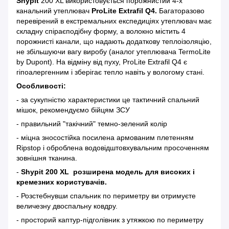
Shypit
200 XL використовується порожнистий 4-х
канальний утеплювач
ProLite Extrafil Q4.
Багаторазово
перевірений в екстремальних експедиціях утеплювач має
складну спіраєподібну форму, а волокно містить 4
порожнисті канали, що надають додаткову теплоізоляцію,
не збільшуючи вагу виробу (аналог утеплювача TermoLite
by Dupont). На відміну від пуху, ProLite Extrafil Q4 є
гіпоалергенним і зберігає тепло навіть у вологому стані.
О
собливості:
- за сукупністю характеристики це тактичний спальний
мішок, рекомендуємо бійцям ЗСУ
- правильний "такічний" темно-зелений колір
- міцна зносостійка посилена армованим плетенням
Ripstop і оброблена водовідштовхувальним просоченням
зовнішня тканина.
-
Shypit
200
XL розширена модель для високих і
кремезних користувачів.
- Розстебнувши спальник по периметру ви отримуєте
величезну двоспальну ковдру.
- просторий каптур-підголівник з утяжкою по периметру