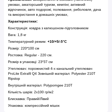
умовах, аматорський туризм, кемпінг, активний
відпочинок, авто подорожі, полювання, риболовля, дача
та використання в домашніх умовах,
Характеристики:
Конструкція: ковдра з капюшоном-підголовником
Вага: 1,8 кг
Температурний режим:
+10
/+5
/
-5
°С
Розмір: 220*100 см
Ростовка: Regular - 220 см.
Розмір в упаковці: 23*37 см
Утеплювач: порожнистий 4-х канальний утеплювач
ProLite Extrafil Q4 Зовнішній матеріал: Polyester 210T
Ripstop
Внутрішній матеріал: Polypomgee 210T
Кількість шарів: 2х100 гр/м2
Блискавка: Правий/Лівий
Упаковка: компрессійний мішок