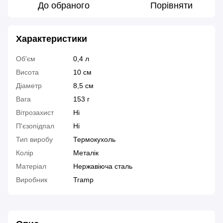
До обраного
Порівняти
Характеристики
Об'єм
0,4 л
Висота
10 см
Діаметр
8,5 см
Вага
153 г
Вітрозахист
Ні
П'єзопідпал
Ні
Тип виробу
Термокухоль
Колір
Металік
Матеріал
Нержавіюча сталь
Виробник
Tramp