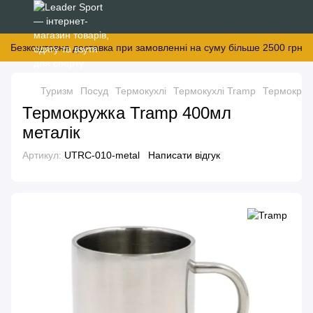
Безкоштовна доставка при замовленні на суму більше 2500 грн
Туризм
Посуд
Термокухлі
Термокухлі Tramp
Термокруж
Термокружка Tramp 400мл
металік
Артикул:
UTRC-010-metal
Написати відгук