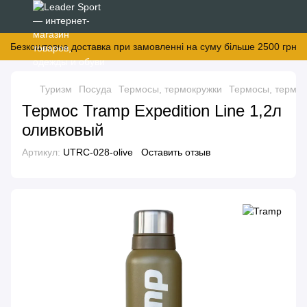
Безкоштовна доставка при замовленні на суму більше 2500 грн
Туризм
Посуда
Термосы, термокружки
Термосы, термок
Термос Tramp Expedition Line 1,2л
оливковый
Артикул:
UTRC-028-olive
Оставить отзыв