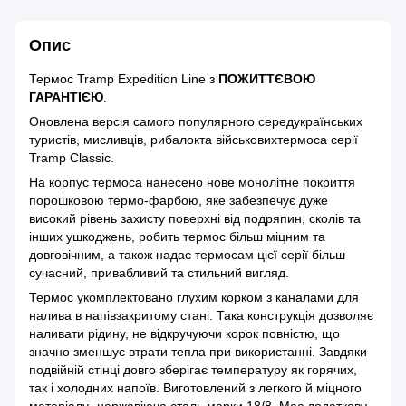
Опис
Термос Tramp Expedition Line з
ПОЖИТТЄВОЮ
ГАРАНТІЄЮ
.
Оновлена версія самого популярного середукраїнських
туристів, мисливців, рибалокта військовихтермоса серії
Tramp Classic.
На корпус термоса нанесено нове монолітне покриття
порошковою термо-фарбою, яке забезпечує дуже
високий рівень захисту поверхні від подряпин, сколів та
інших ушкоджень, робить термос більш міцним та
довговічним, а також надає термосам цієї серії більш
сучасний, привабливий та стильний вигляд.
Термос укомплектовано глухим корком з каналами для
налива в напівзакритому стані. Така конструкція дозволяє
наливати рідину, не відкручуючи корок повністю, що
значно зменшує втрати тепла при використанні. Завдяки
подвійній стінці довго зберігає температуру як горячих,
так і холодних напоїв. Виготовлений з легкого й міцного