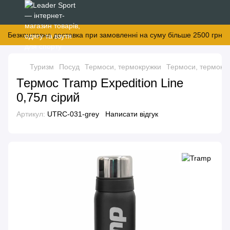
Безкоштовна доставка при замовленні на суму більше 2500 грн
Туризм
Посуд
Термоси, термокружки
Термоси, термокр
Термос Tramp Expedition Line
0,75л сірий
Артикул:
UTRC-031-grey
Написати відгук